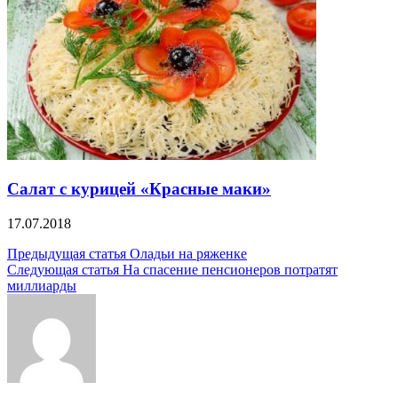
Салат с курицей «Красные маки»
17.07.2018
Навигация
Предыдущая статья
Оладьи на ряженке
Следующая статья
На спасение пенсионеров потратят
по
миллиарды
записям