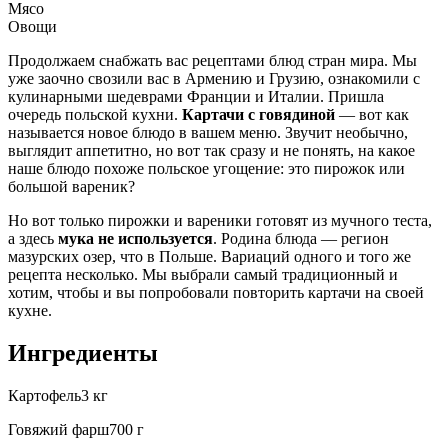
Мясо
Овощи
Продолжаем снабжать вас рецептами блюд стран мира. Мы
уже заочно свозили вас в Армению и Грузию, ознакомили с
кулинарными шедеврами Франции и Италии. Пришла
очередь польской кухни.
Картачи с говядиной
— вот как
называется новое блюдо в вашем меню. Звучит необычно,
выглядит аппетитно, но вот так сразу и не понять, на какое
наше блюдо похоже польское угощение: это пирожок или
большой вареник?
Но вот только пирожки и вареники готовят из мучного теста,
а здесь
мука не используется
. Родина блюда — регион
мазурских озер, что в Польше. Вариаций одного и того же
рецепта несколько. Мы выбрали самый традиционный и
хотим, чтобы и вы попробовали повторить картачи на своей
кухне.
Ингредиенты
Картофель3 кг
Говяжий фарш700 г