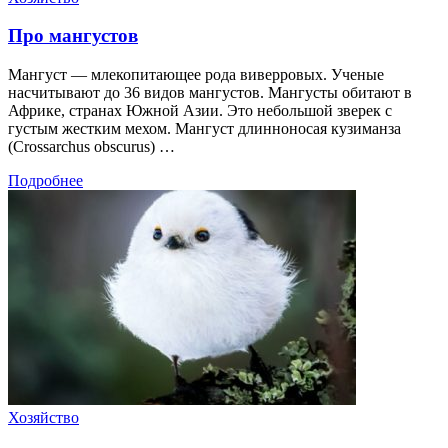
Про мангустов
Мангуст — млекопитающее рода виверровых. Ученые
насчитывают до 36 видов мангустов. Мангусты обитают в
Африке, странах Южной Азии. Это небольшой зверек с
густым жестким мехом. Мангуст длинноносая кузиманза
(Crossarchus obscurus) …
Подробнее
Хозяйство