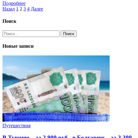
Подробнее
Пагинация
Назад
1
2
3
4
Далее
записей
Поиск
Найти:
Новые записи
Путешествия
В Турцию – за 2 900 руб., в Болгарию – за 3 300