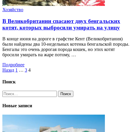
Хозяйство
В Великобритании спасают двух бенгальских
котят, которых выбросили умирать на улицу
В конце июня на дороге в графстве Кент (Великобритания)
были найдены два 10-недельных котенка бенгальской породы.
Бенгалы это очень дорогая порода кошек, но этих котят
бросили умирать на жаре потому, …
Подробнее
Пагинация
Назад
1
…
3
4
записей
Поиск
Найти:
Новые записи