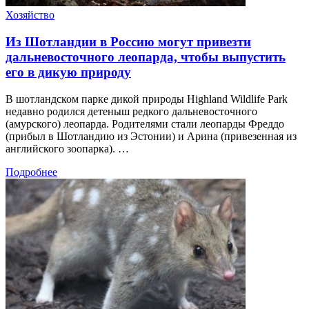
Хозяйство
Из Шотландии в Россию могут привезти
дальневосточного леопарда, чтобы выпустить
его в дикую природу
В шотландском парке дикой природы Highland Wildlife Park
недавно родился детеныш редкого дальневосточного
(амурского) леопарда. Родителями стали леопарды Фреддо
(прибыл в Шотландию из Эстонии) и Арина (привезенная из
английского зоопарка). …
Подробнее