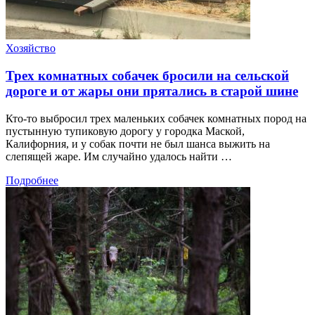
Хозяйство
Трех комнатных собачек бросили на сельской
дороге и от жары они прятались в старой шине
Кто-то выбросил трех маленьких собачек комнатных пород на
пустынную тупиковую дорогу у городка Маской,
Калифорния, и у собак почти не был шанса выжить на
слепящей жаре. Им случайно удалось найти …
Подробнее