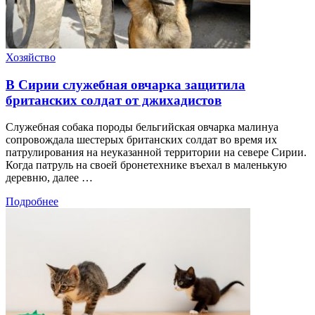
Хозяйство
В Сирии служебная овчарка защитила
британских солдат от джихадистов
Служебная собака породы бельгийская овчарка малинуа
сопровождала шестерых британских солдат во время их
патрулирования на неуказанной территории на севере Сирии.
Когда патруль на своей бронетехнике въехал в маленькую
деревню, далее …
Подробнее