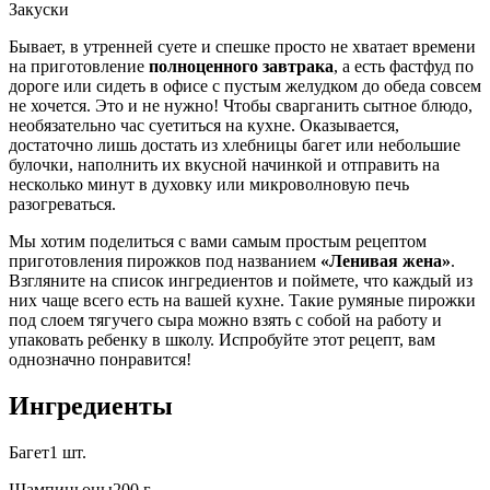
Закуски
Бывает, в утренней суете и спешке просто не хватает времени
на приготовление
полноценного завтрака
, а есть фастфуд по
дороге или сидеть в офисе с пустым желудком до обеда совсем
не хочется. Это и не нужно! Чтобы сварганить сытное блюдо,
необязательно час суетиться на кухне. Оказывается,
достаточно лишь достать из хлебницы багет или небольшие
булочки, наполнить их вкусной начинкой и отправить на
несколько минут в духовку или микроволновую печь
разогреваться.
Мы хотим поделиться с вами самым простым рецептом
приготовления пирожков под названием
«Ленивая жена»
.
Взгляните на список ингредиентов и поймете, что каждый из
них чаще всего есть на вашей кухне. Такие румяные пирожки
под слоем тягучего сыра можно взять с собой на работу и
упаковать ребенку в школу. Испробуйте этот рецепт, вам
однозначно понравится!
Ингредиенты
Багет1 шт.
Шампиньоны200 г