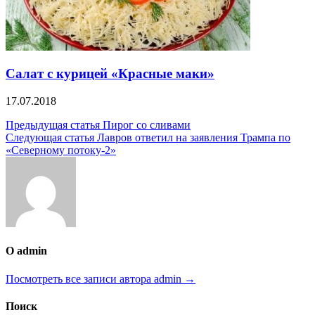
Салат с курицей «Красные маки»
17.07.2018
Навигация
Предыдущая статья
Пирог со сливами
Следующая статья
Лавров ответил на заявления Трампа по
по
«Северному потоку-2»
записям
О admin
Посмотреть все записи автора admin →
Поиск